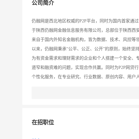
公司简介
仍融网是西北地区权威的P2P平台，同时为国内首家通
于陕西仍融网金融信息服务有限公司，总部位于陕西西
来自于国内外知名金融机构，皆为数据、技术、风控等
以来，仍融网秉承“公平、公正、公开”的原则，始终坚持
为有资金需求和理财需求的企业和个人搭建一个安全、
道窄和融资难的问题，实现合作共赢。同时为P2P网贷
个性化服务，在专业研究、行业数据、原创内容、用户
的网贷行业门户网站，仍融网根据用户的不同诉求精准
考。 作为中国互联网金融协会理事单位,仍融网长期致
前景在眼下中国P2P金融行业仍受网贷“跑路”事件影响
量，其展现出的市场发展潜力甚至令国际市场刮目相看。
在招职位
发展。这种模式有以下几个方面的积极意义：第一，有闲
金需求的企业主，获得比存款到银行更高的收益；第二，