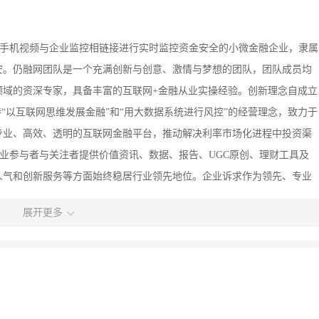
过手机视频与企业监控相链接进行实时监控资金安全的小微金融企业，隶属
安。仍融网团队是一个充满创新与创意、激情与梦想的团队，团队成员均
领域的资深专家，具备丰富的互联网+金融从业实操经验。创新理念自成立
“以互联网思维发展金融”和“用大数据系统进行风控”的经营理念，致力于
专业、高效、透明的互联网金融平台，推动解决利率市场化进程中投资渠
行业参与者与关注者提供价值资讯、数据、报告、UGC原创、理财工具及
人气和创新服务等方面始终稳居行业领先地位。企业诉求作为领先、专业
定位，专业开展小微金融，为投资人与企业的安全、科学投资提供价值参
展开更多
力于行业健康持续发展，为政府相关部门对行业的调研提供咨询参考。行业
之际，有更多市场迹象表明，P2P正成为中国金融业内一股不可忽视的力
P2P金融模式自诞生以来，从欧美迅速扩展，在世界范围内得到广泛应用
散资金的投资人能够通过P2P金融信息服务平台找到并甄别资质好的有资
有资金需求的企业主在P2P金融信息服务平台仅靠点击鼠标输入相关信息