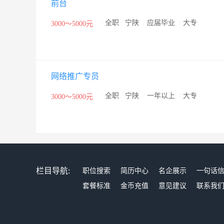
前台
就可完成借款申请、查看进度以及归还借款等操作，极
网上公开进行的，所有平台交易数据随时透明可查，在
/
全职
/
宁陕
/
应届毕业
/
大专
3000～5000元
模式提高了资金利用率，遏制了高利贷的滋生和蔓延，
网络推广专员
/
全职
/
宁陕
/
一年以上
/
大专
3000～5000元
栏目导航:
职位搜索
简历中心
名企展示
一句话
套餐标准
金币充值
意见建议
联系我