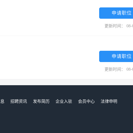
大提高了企业主的融资效率；第三，对政府相关部门来说，这种模式都是
利息税收和借贷利率方面更能轻松监控和监管；第四，对社会来说，这种
申请职位
有利于经济发展和社会稳定。
更新时间： 08-
申请职位
更新时间： 08-
信息
招聘资讯
发布简历
企业入驻
会员中心
法律申明
们