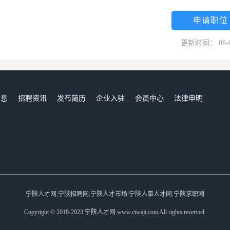
申请职位
更新时间： 08-
信息
招聘资讯
发布简历
企业入驻
会员中心
法律申明
们
宁陕人才网,宁陕招聘网,宁陕人才市场,宁陕人事人才网,宁陕求职网
Copyright © 2018-2023 宁陕人才网 www.ctwaji.com All rights reserved.