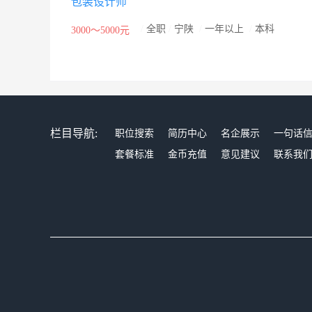
包装设计师
/
全职
/
宁陕
/
一年以上
/
本科
3000～5000元
栏目导航:
职位搜索
简历中心
名企展示
一句话
套餐标准
金币充值
意见建议
联系我