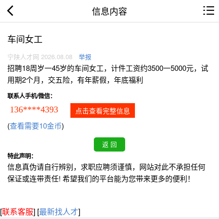
信息内容
车间女工
宁陕人才网 2026.08.08
举报
招聘18周岁一45岁的车间女工，计件工资约3500一5000元，试
用期2个月，交五险，有年薪假，年底福利
联系人手机/微信：
136****4393
点击查看完整信息
(
查看需要10金币
)
特此声明：
信息真伪请自行辨别，求职应聘须谨慎，网站对此不承担任何
保证或连带责任! 希望我们的平台能为您带来更多的便利！
[
联系客服
]
[
最新找人才
]