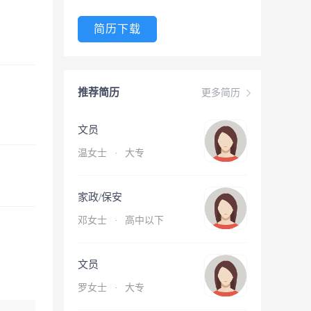
简历下载
推荐简历
更多简历
文员
温女士
·
大专
家政/保安
邓女士
·
高中以下
文员
罗女士
·
大专