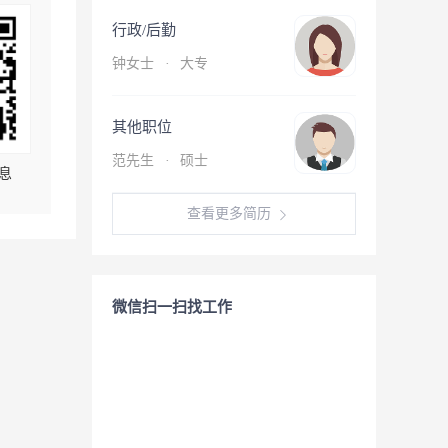
行政/后勤
钟女士
·
大专
其他职位
范先生
·
硕士
息
查看更多简历
微信扫一扫找工作